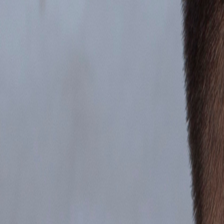
Ingresar
¿Aún no te sientes listo para una
sesión
?
Es normal tener dudas. Mide cómo te sientes hoy con el
Test gratuito
y
Realizar Test Gratis