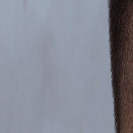
Ingresar
¿Aún no te sientes listo para una
sesión
?
Es normal tener dudas. Mide cómo te sientes hoy con el
Test gratuito
y
Realizar Test Gratis