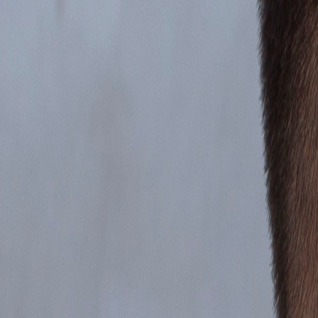
Ingresar
¿Aún no te sientes listo para una
sesión
?
Es normal tener dudas. Mide cómo te sientes hoy con el
Test gratuito
y
Realizar Test Gratis