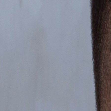
Ingresar
¿Aún no te sientes listo para una
sesión
?
Es normal tener dudas. Mide cómo te sientes hoy con el
Test gratuito
y
Realizar Test Gratis