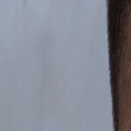
Ingresar
¿Aún no te sientes listo para una
sesión
?
Es normal tener dudas. Mide cómo te sientes hoy con el
Test gratuito
y
Realizar Test Gratis