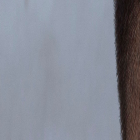
Ingresar
¿Aún no te sientes listo para una
sesión
?
Es normal tener dudas. Mide cómo te sientes hoy con el
Test gratuito
y
Realizar Test Gratis