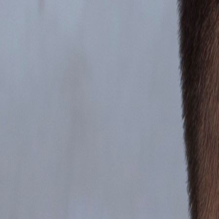
Ingresar
¿Aún no te sientes listo para una
sesión
?
Es normal tener dudas. Mide cómo te sientes hoy con el
Test gratuito
y
Realizar Test Gratis