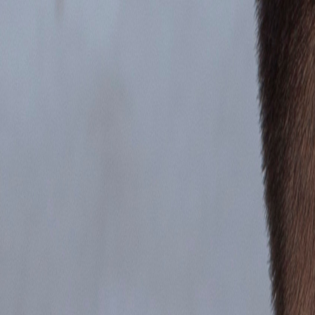
Ingresar
¿Aún no te sientes listo para una
sesión
?
Es normal tener dudas. Mide cómo te sientes hoy con el
Test gratuito
y
Realizar Test Gratis