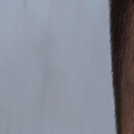
Ingresar
¿Aún no te sientes listo para una
sesión
?
Es normal tener dudas. Mide cómo te sientes hoy con el
Test gratuito
y
Realizar Test Gratis